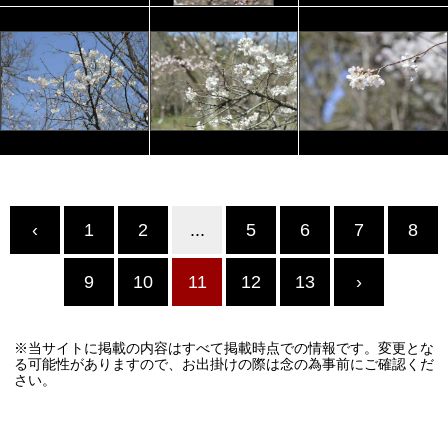
‹
1
2
...
5
6
7
8
9
10
11
12
13
›
※当サイトに掲載の内容はすべて掲載時点での情報です。変更とな
る可能性がありますので、お出掛けの際は念の為事前にご確認くだ
さい。