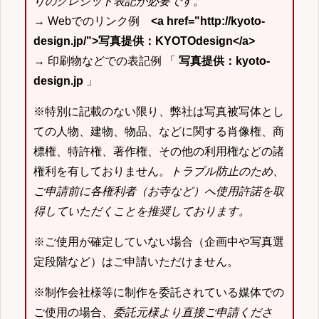
りのクレジット表記が必要です。
→ Webでのリンク例
<a href="http://kyoto-
design.jp/">写真提供：KYOTOdesign</a>
→ 印刷物などでの表記例 「
写真提供：kyoto-
design.jp
」
※特別に記載のない限り、弊社は写真被写体とし
ての人物、建物、物品、などに関する肖像権、商
標権、特許権、著作権、その他の利用権などの諸
権利を有しておりません。
トラブル防止のため、
ご申請前に各権利者（お寺など）へ使用許諾を取
得していただくことを推奨しております。
※ご使用が確定していない場合（企画中や写真選
定段階など）はご申請いただけません。
※制作会社様等に制作を委託されている媒体での
ご使用の場合、
委託元様より直接ご申請くださ