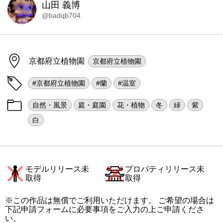
山田 義博
@badqb704
京都府立植物園
京都府立植物園
#京都府立植物園
#蘭
#温室
自然・風景
庭・庭園
花・植物
冬
緑
紫
白
モデルリリース未
プロパティリリース未
取得
取得
※この作品は無償でご利用いただけます。 ご希望の場合は
下記申請フォームに必要事項をご入力の上ご申請くださ
い。